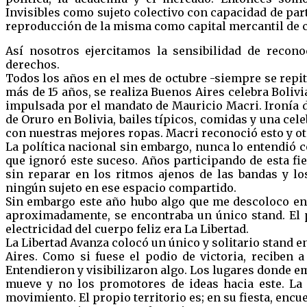
Invisibles como sujeto colectivo con capacidad de part
reproducción de la misma como capital mercantil de c
Así nosotros ejercitamos la sensibilidad de recono
derechos.
Todos los años en el mes de octubre -siempre se repit
más de 15 años, se realiza Buenos Aires celebra Bolivia
impulsada por el mandato de Mauricio Macri. Ironía d
de Oruro en Bolivia, bailes típicos, comidas y una cele
con nuestras mejores ropas. Macri reconoció esto y o
La política nacional sin embargo, nunca lo entendió c
que ignoró este suceso. Años participando de esta fi
sin reparar en los ritmos ajenos de las bandas y lo
ningún sujeto en ese espacio compartido.
Sin embargo este año hubo algo que me descoloco en 
aproximadamente, se encontraba un único stand. El p
electricidad del cuerpo feliz era La Libertad.
La Libertad Avanza colocó un único y solitario stand e
Aires. Como si fuese el podio de victoria, reciben a
Entendieron y visibilizaron algo. Los lugares donde eme
mueve y no los promotores de ideas hacia este. La 
movimiento. El propio territorio es; en su fiesta, encu