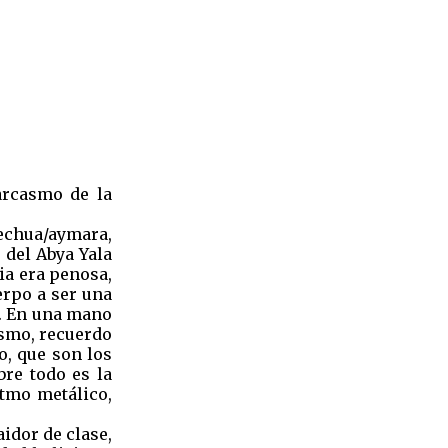
sarcasmo de la
uechua/aymara,
 del Abya Yala
ia era penosa,
erpo a ser una
o. En una mano
ismo, recuerdo
o, que son los
bre todo es la
itmo metálico,
aidor de clase,