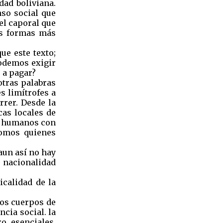
dad boliviana.
nso social que
el caporal que
las formas más
ue este texto;
odemos exigir
 a pagar?
otras palabras
s limítrofes a
rrer. Desde la
cas locales de
es humanos con
 somos quienes
 aun así no hay
n nacionalidad
icalidad de la
mos cuerpos de
ncia social. la
o esenciales.