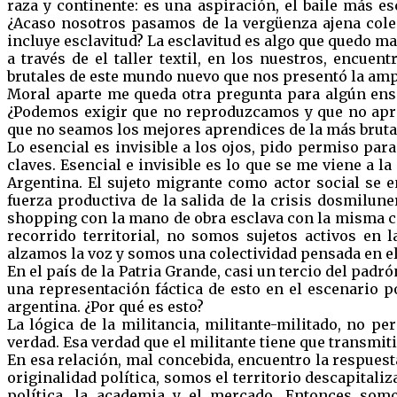
raza y continente: es una aspiración, el baile más es
¿Acaso nosotros pasamos de la vergüenza ajena colec
incluye esclavitud? La esclavitud es algo que quedo m
a través de el taller textil, en los nuestros, encue
brutales de este mundo nuevo que nos presentó la ampl
Moral aparte me queda otra pregunta para algún ensa
¿Podemos exigir que no reproduzcamos y que no apre
que no seamos los mejores aprendices de la más brutal 
Lo esencial es invisible a los ojos, pido permiso par
claves. Esencial e invisible es lo que se me viene a 
Argentina. El sujeto migrante como actor social se 
fuerza productiva de la salida de la crisis dosmilune
shopping con la mano de obra esclava con la misma c
recorrido territorial, no somos sujetos activos en 
alzamos la voz y somos una colectividad pensada en el
En el país de la Patria Grande, casi un tercio del padr
una representación fáctica de esto en el escenario p
argentina. ¿Por qué es esto?
La lógica de la militancia, militante-militado, no pe
verdad. Esa verdad que el militante tiene que transmiti
En esa relación, mal concebida, encuentro la respuest
originalidad política, somos el territorio descapitaliz
política, la academia y el mercado. Entonces somo