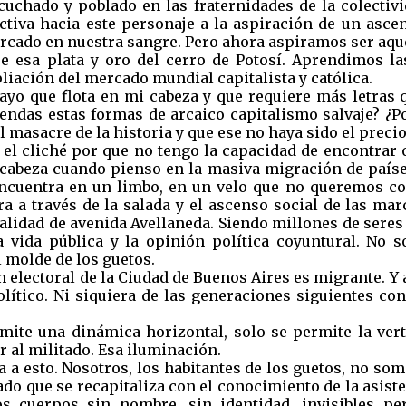
cuchado y poblado en las fraternidades de la colectivi
tiva hacia este personaje a la aspiración de un asce
arcado en nuestra sangre. Pero ahora aspiramos ser aqu
ntre esa plata y oro del cerro de Potosí. Aprendimos 
iación del mercado mundial capitalista y católica.
yo que flota en mi cabeza y que requiere más letras q
ndas estas formas de arcaico capitalismo salvaje? ¿P
masacre de la historia y que ese no haya sido el precio
a el cliché por que no tengo la capacidad de encontrar 
la cabeza cuando pienso en la masiva migración de paíse
encuentra en un limbo, en un velo que no queremos co
ra a través de la salada y el ascenso social de las mar
alidad de avenida Avellaneda. Siendo millones de ser
la vida pública y la opinión política coyuntural. No
 molde de los guetos.
ón electoral de la Ciudad de Buenos Aires es migrante. Y
olítico. Ni siquiera de las generaciones siguientes co
rmite una dinámica horizontal, solo se permite la vert
r al militado. Esa iluminación.
a a esto. Nosotros, los habitantes de los guetos, no so
ado que se recapitaliza con el conocimiento de la asiste
s cuerpos sin nombre, sin identidad, invisibles per