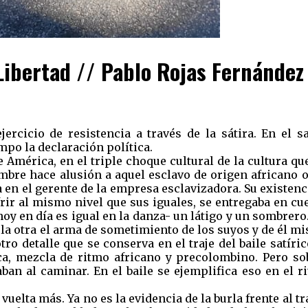
 Libertad // Pablo Rojas Fernández
ejercicio de resistencia a través de la sátira. En el 
mpo la declaración política.
 América, en el triple choque cultural de la cultura q
mbre hace alusión a aquel esclavo de origen africano o
 en el gerente de la empresa esclavizadora. Su existenc
rir al mismo nivel que sus iguales, se entregaba en cu
hoy en día es igual en la danza- un látigo y un sombrer
n la otra el arma de sometimiento de los suyos y de él m
o detalle que se conserva en el traje del baile satíric
ca, mezcla de ritmo africano y precolombino. Pero so
an al caminar. En el baile se ejemplifica eso en el r
uelta más. Ya no es la evidencia de la burla frente al tr