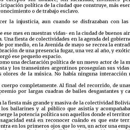
icipación política de la ciudad que construye, más esen
onocimiento o de trabajo esclavo.
cer la injusticia, aun cuando se disfrazaban con las
e ese mes en nuestras vidas- en la ciudad de buenos ai
. Una fiesta de colectividades en la agenda del gobierno
e por medio, en la Avenida de mayo se recrea la entrad
bración de una presencia fugaz, una vez al año, y exótic
torgó ese pequeño espacio.
omo una declaración política de un nuevo actor de la m
esta y los transeúntes argentinos proseguían sus vidas
s olores de la música. No había ninguna interacción 
cuerpo completamente. Al final del recorrido, de una
remio por largas cuadras de bailes desgastantes y ca
n la fiesta más grande y masiva de la colectividad Boliv
 los bailarines y al público que asistía y acompañaba
rge la potencia política son aquellos donde el territori
sagacidad está en reconocer cuándo es que este terri
entra en los primeros ojos que lo ven, un actor una empa